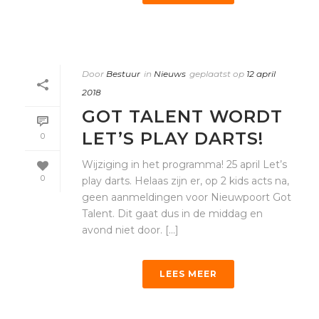
Door
Bestuur
in
Nieuws
geplaatst op
12 april
2018
GOT TALENT WORDT
LET’S PLAY DARTS!
0
Wijziging in het programma! 25 april Let’s
0
play darts. Helaas zijn er, op 2 kids acts na,
geen aanmeldingen voor Nieuwpoort Got
Talent. Dit gaat dus in de middag en
avond niet door. [...]
LEES MEER