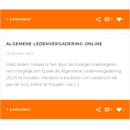
Lees meer
0
0
ALGEMENE LEDENVERGADERING ONLINE
14 januari 2022
Hallo leden, Helaas is het door de huidige maatregelen
niet mogelijk om fysiek de Algemene Ledenvergadering
(ALV) te houden. Hierdoor is besloten om wederom dit
jaar de ALV online te houden. Via [...]
Lees meer
0
0