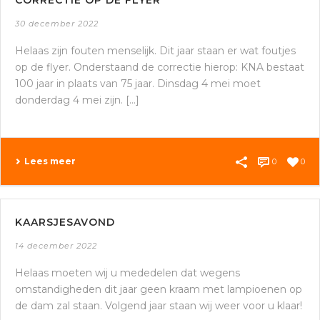
CORRECTIE OP DE FLYER
30 december 2022
Helaas zijn fouten menselijk. Dit jaar staan er wat foutjes
op de flyer. Onderstaand de correctie hierop: KNA bestaat
100 jaar in plaats van 75 jaar. Dinsdag 4 mei moet
donderdag 4 mei zijn. [...]
Lees meer
0
0
KAARSJESAVOND
14 december 2022
Helaas moeten wij u mededelen dat wegens
omstandigheden dit jaar geen kraam met lampioenen op
de dam zal staan. Volgend jaar staan wij weer voor u klaar!