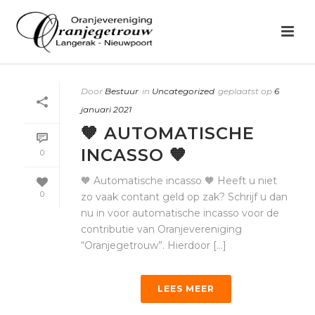
Door
Bestuur
in
Uncategorized
geplaatst op
6
januari 2021
🧡 AUTOMATISCHE
INCASSO 🧡
0
🧡 Automatische incasso 🧡 Heeft u niet
0
zo vaak contant geld op zak? Schrijf u dan
nu in voor automatische incasso voor de
contributie van Oranjevereniging
“Oranjegetrouw”. Hierdoor [...]
LEES MEER