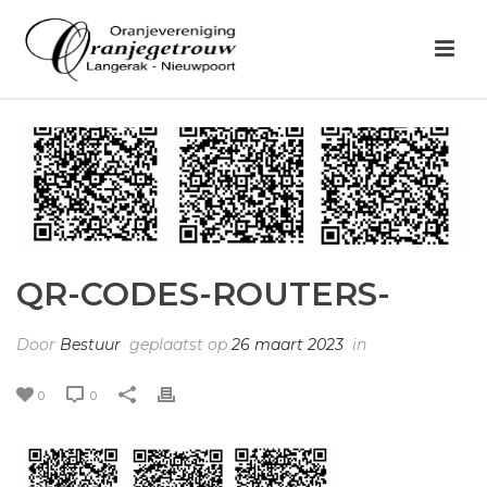
QR-CODES-ROUTERS-
Door
Bestuur
geplaatst op
26 maart 2023
in
0
0