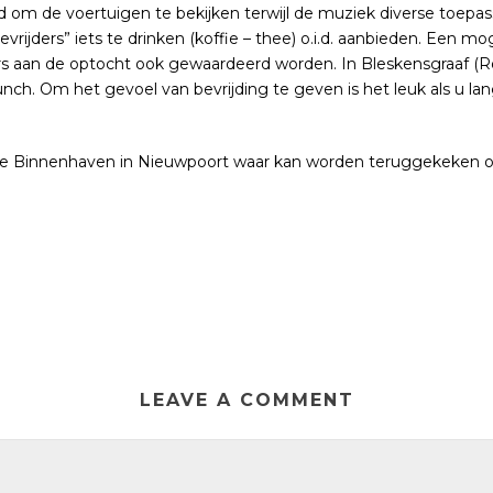
 om de voertuigen te bekijken terwijl de muziek diverse toepa
evrijders” iets te drinken (koffie – thee) o.i.d. aanbieden. Een
ers aan de optocht ook gewaardeerd worden. In Bleskensgraaf (R
nch. Om het gevoel van bevrijding te geven is het leuk als u la
de Binnenhaven in Nieuwpoort waar kan worden teruggekeken op 
LEAVE A COMMENT