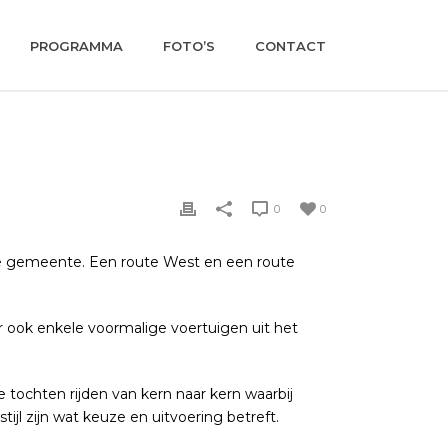
PROGRAMMA
FOTO’S
CONTACT
0
0
nze gemeente. Een route West en een route
r ook enkele voormalige voertuigen uit het
 tochten rijden van kern naar kern waarbij
jl zijn wat keuze en uitvoering betreft.