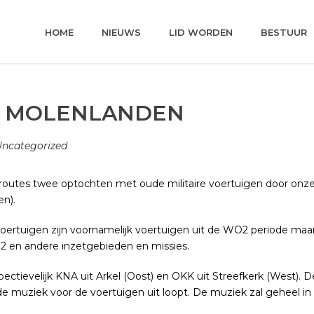
HOME
NIEUWS
LID WORDEN
BESTUUR
T MOLENLANDEN
ncategorized
e routes twee optochten met oude militaire voertuigen door o
en).
voertuigen zijn voornamelijk voertuigen uit de WO2 periode maa
O2 en andere inzetgebieden en missies.
tievelijk KNA uit Arkel (Oost) en OKK uit Streefkerk (West). De
muziek voor de voertuigen uit loopt. De muziek zal geheel in sti